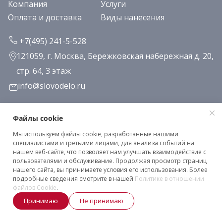
Компания
Услуги
Оплата и доставка
Виды нанесения
+7(495) 241-5-528
121059, г. Москва, Бережковская набережная д. 20,
стр. 64, 3 этаж
info@slovodelo.ru
Заказать звонок
Файлы cookie
Мы используем файлы cookie, разработанные нашими
Подписаться на рассылку
специалистами и третьими лицами, для анализа событий на
нашем веб-сайте, что позволяет нам улучшать взаимодействие с
пользователями и обслуживание. Продолжая просмотр страниц
нашего сайта, вы принимаете условия его использования. Более
Клиентское соглашение
подробные сведения смотрите в нашей
Политике в отношении
Политика конфиденциальности
файлов Cookie
.
Принимаю
Не принимаю
2026 © «Словодело». Все права защищены