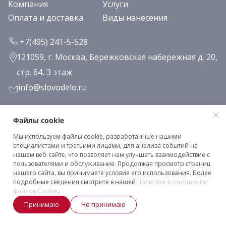
Компания
Услуги
Оплата и доставка
Виды нанесения
+7(495) 241-5-528
121059, г. Москва, Бережковская набережная д. 20,
стр. 64, 3 этаж
info@slovodelo.ru
Заказать звонок
Файлы cookie
Мы используем файлы cookie, разработанные нашими
Подписаться на рассылку
специалистами и третьими лицами, для анализа событий на
нашем веб-сайте, что позволяет нам улучшать взаимодействие с
пользователями и обслуживание. Продолжая просмотр страниц
нашего сайта, вы принимаете условия его использования. Более
Клиентское соглашение
подробные сведения смотрите в нашей
Политике в отношении
Политика конфиденциальности
файлов Cookie
.
Принимаю
Не принимаю
2026 © «Словодело». Все права защищены