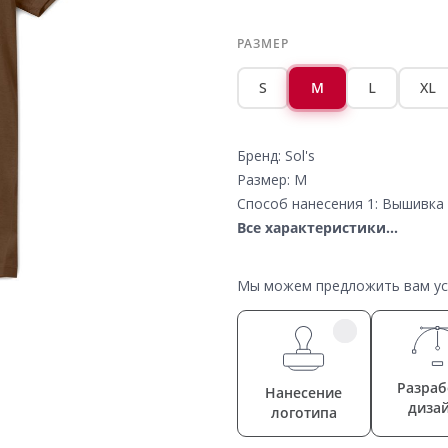
РАЗМЕР
S
M
L
XL
Бренд: Sol's
Размер: M
Способ нанесения 1: Вышивка 
Все характеристики...
Мы можем предложить вам усл
Разраб
Нанесение
диза
логотипа