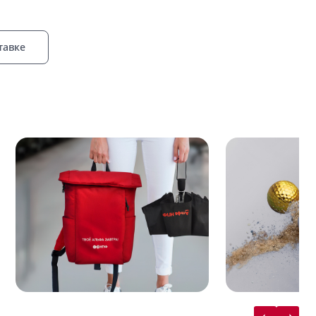
тавке