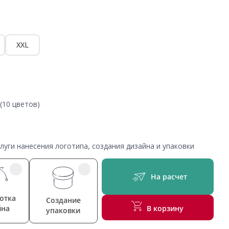
XXL
(10 цветов)
уги нанесения логотипа, создания дизайна и упаковки
На расчет
отка
Создание
йна
В корзину
упаковки