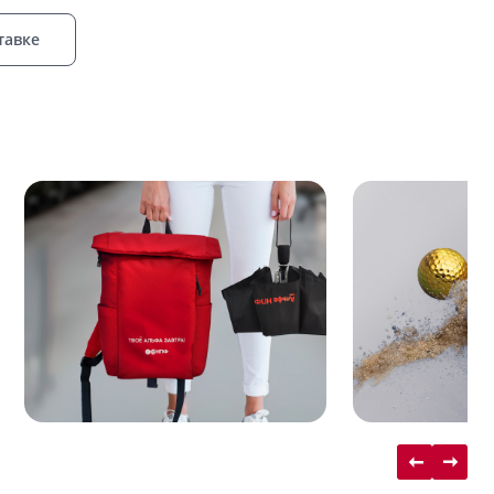
тавке