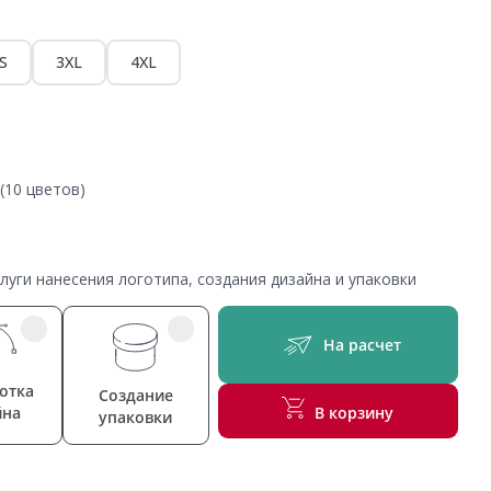
S
3XL
4XL
(10 цветов)
уги нанесения логотипа, создания дизайна и упаковки
На расчет
отка
Создание
йна
В корзину
упаковки