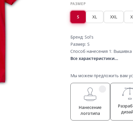
РАЗМЕР
S
XL
XXL
X
Бренд: Sol's
Размер: S
Способ нанесения 1: Вышивка 
Все характеристики...
Мы можем предложить вам усл
Разраб
Нанесение
диза
логотипа