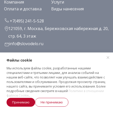
Компания
Услуги
Оплата и доставка
Виды нанесения
+7(495) 241-5-528
121059, г. Москва, Бережковская набережная д. 20,
стр. 64, 3 этаж
info@slovodelo.ru
Заказать звонок
Файлы cookie
Мы используем файлы cookie, разработанные нашими
Подписаться на рассылку
специалистами и третьими лицами, для анализа событий на
нашем веб-сайте, что позволяет нам улучшать взаимодействие с
пользователями и обслуживание. Продолжая просмотр страниц
нашего сайта, вы принимаете условия его использования. Более
Клиентское соглашение
подробные сведения смотрите в нашей
Политике в отношении
Политика конфиденциальности
файлов Cookie
.
Принимаю
Не принимаю
2026 © «Словодело». Все права защищены