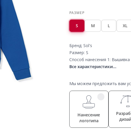
РАЗМЕР
S
M
L
XL
Бренд: Sol's
Размер: S
Способ нанесения 1: Вышивка 
Все характеристики...
Мы можем предложить вам усл
Разраб
Нанесение
диза
логотипа