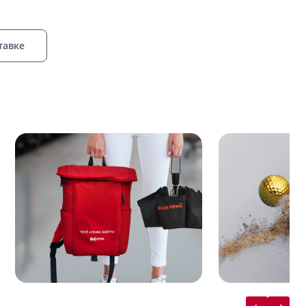
тавке