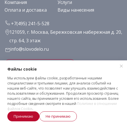
Компания
Услуги
Оплата и доставка
Виды нанесения
+7(495) 241-5-528
121059, г. Москва, Бережковская набережная д. 20,
стр. 64, 3 этаж
info@slovodelo.ru
Заказать звонок
Файлы cookie
Мы используем файлы cookie, разработанные нашими
Подписаться на рассылку
специалистами и третьими лицами, для анализа событий на
нашем веб-сайте, что позволяет нам улучшать взаимодействие с
пользователями и обслуживание. Продолжая просмотр страниц
нашего сайта, вы принимаете условия его использования. Более
Клиентское соглашение
подробные сведения смотрите в нашей
Политике в отношении
Политика конфиденциальности
файлов Cookie
.
2026 © «Словодело». Все права защищены
Принимаю
Не принимаю