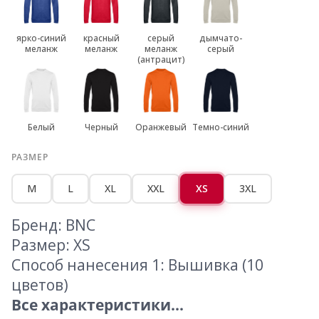
ярко-синий
красный
серый
дымчато-
меланж
меланж
меланж
серый
(антрацит)
Белый
Черный
Оранжевый
Темно-синий
РАЗМЕР
M
L
XL
XXL
XS
3XL
Бренд: BNC
Размер: XS
Способ нанесения 1: Вышивка (10
цветов)
Все характеристики...