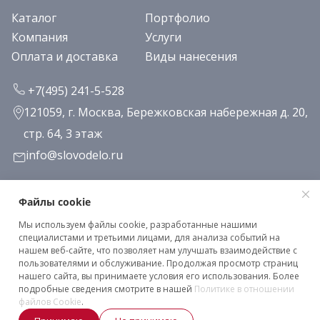
Каталог
Портфолио
Компания
Услуги
Оплата и доставка
Виды нанесения
+7(495) 241-5-528
121059, г. Москва, Бережковская набережная д. 20,
стр. 64, 3 этаж
info@slovodelo.ru
Заказать звонок
Файлы cookie
Мы используем файлы cookie, разработанные нашими
Подписаться на рассылку
специалистами и третьими лицами, для анализа событий на
нашем веб-сайте, что позволяет нам улучшать взаимодействие с
пользователями и обслуживание. Продолжая просмотр страниц
нашего сайта, вы принимаете условия его использования. Более
Клиентское соглашение
подробные сведения смотрите в нашей
Политике в отношении
Политика конфиденциальности
файлов Cookie
.