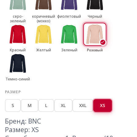
серо-
коричневый
фиолетовый
Черный
зеленый
(мокко)
Красный
Желтый
Зеленый
Розовый
Темно-синий
РАЗМЕР
S
M
L
XL
XXL
XS
Бренд: BNC
Размер: XS