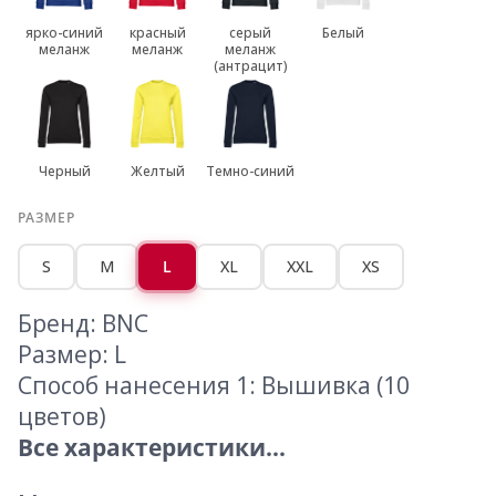
ярко-синий
красный
серый
Белый
меланж
меланж
меланж
(антрацит)
Черный
Желтый
Темно-синий
РАЗМЕР
S
M
L
XL
XXL
XS
Бренд: BNC
Размер: L
Способ нанесения 1: Вышивка (10
цветов)
Все характеристики...