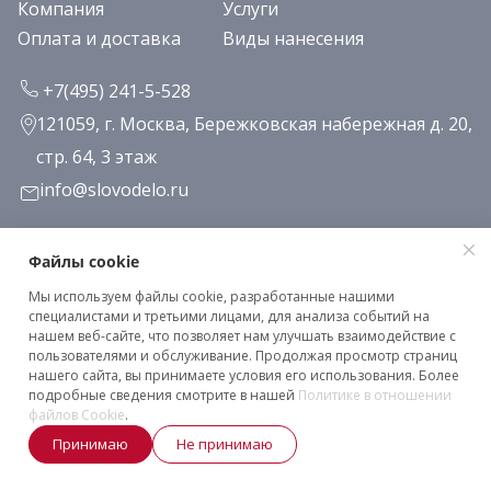
Компания
Услуги
Оплата и доставка
Виды нанесения
+7(495) 241-5-528
121059, г. Москва, Бережковская набережная д. 20,
стр. 64, 3 этаж
info@slovodelo.ru
Заказать звонок
Файлы cookie
Мы используем файлы cookie, разработанные нашими
Подписаться на рассылку
специалистами и третьими лицами, для анализа событий на
нашем веб-сайте, что позволяет нам улучшать взаимодействие с
пользователями и обслуживание. Продолжая просмотр страниц
нашего сайта, вы принимаете условия его использования. Более
Клиентское соглашение
подробные сведения смотрите в нашей
Политике в отношении
Политика конфиденциальности
файлов Cookie
.
Принимаю
Не принимаю
2026 © «Словодело». Все права защищены