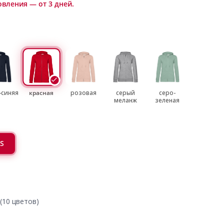
овления — от 3 дней.
-синяя
красная
розовая
серый
серо-
меланж
зеленая
S
(10 цветов)