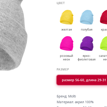
ЦВЕТ
желтая
голубая
кра
розовый
ярко-
сала
неон
фиолетовая
не
РАЗМЕР
размер 56-60, длина 29-31
Бренд: Molti
Материал: акрил 100%