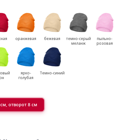
сная
оранжевая
бежевая
темно-серый
пыльно-
меланж
розовая
товый
ярко-
Темно-синий
он
голубая
 см, отворот 8 см