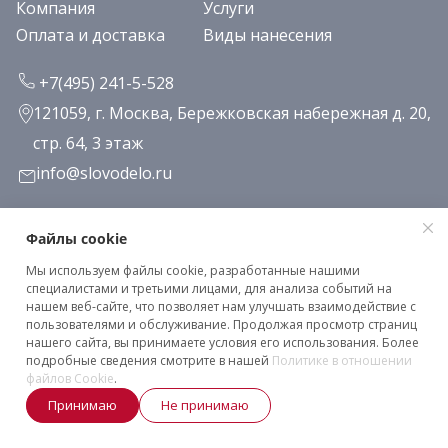
Компания
Услуги
Оплата и доставка
Виды нанесения
+7(495) 241-5-528
121059, г. Москва, Бережковская набережная д. 20,
стр. 64, 3 этаж
info@slovodelo.ru
Заказать звонок
Файлы cookie
Мы используем файлы cookie, разработанные нашими
Подписаться на рассылку
специалистами и третьими лицами, для анализа событий на
нашем веб-сайте, что позволяет нам улучшать взаимодействие с
пользователями и обслуживание. Продолжая просмотр страниц
нашего сайта, вы принимаете условия его использования. Более
Клиентское соглашение
подробные сведения смотрите в нашей
Политике в отношении
Политика конфиденциальности
файлов Cookie
.
Принимаю
Не принимаю
2026 © «Словодело». Все права защищены