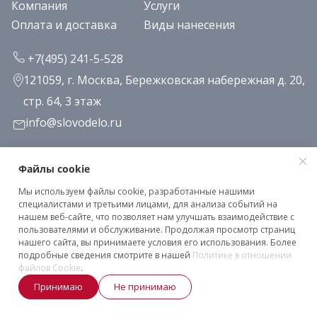
Компания
Услуги
Оплата и доставка
Виды нанесения
+7(495) 241-5-528
121059, г. Москва, Бережковская набережная д. 20,
стр. 64, 3 этаж
info@slovodelo.ru
Заказать звонок
Файлы cookie
Мы используем файлы cookie, разработанные нашими
Подписаться на рассылку
специалистами и третьими лицами, для анализа событий на
нашем веб-сайте, что позволяет нам улучшать взаимодействие с
пользователями и обслуживание. Продолжая просмотр страниц
нашего сайта, вы принимаете условия его использования. Более
Клиентское соглашение
подробные сведения смотрите в нашей
Политике в отношении
Политика конфиденциальности
файлов Cookie
.
Принимаю
Не принимаю
2026 © «Словодело». Все права защищены