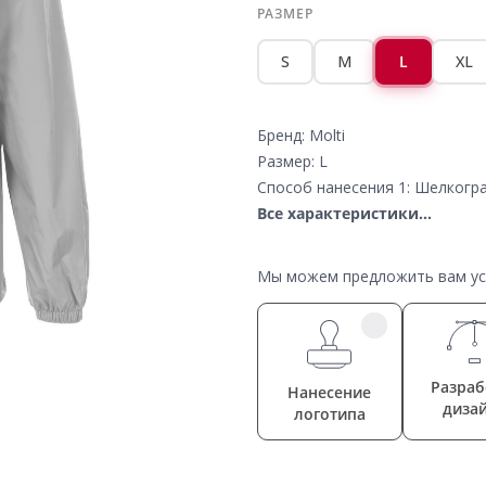
РАЗМЕР
S
M
L
XL
Бренд: Molti
Размер: L
Способ нанесения 1: Шелкогра
Все характеристики...
Мы можем предложить вам усл
Разраб
Нанесение
диза
логотипа