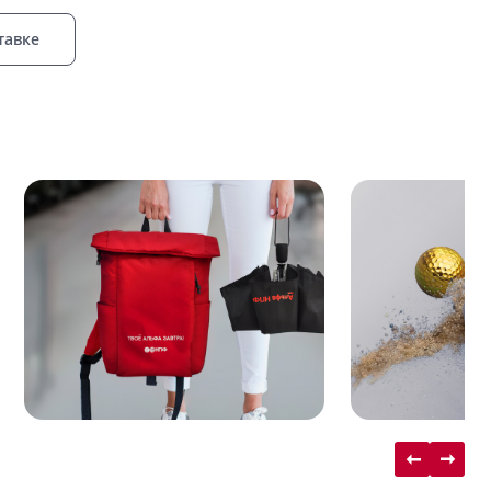
тавке