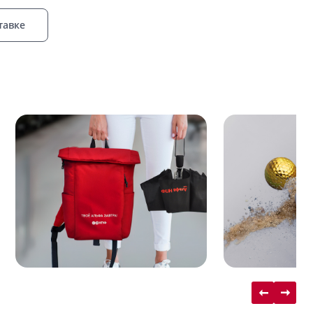
тавке