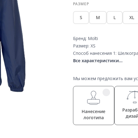
РАЗМЕР
S
M
L
XL
Бренд: Molti
Размер: XS
Способ нанесения 1: Шелкогра
Все характеристики...
Мы можем предложить вам усл
Разраб
Нанесение
диза
логотипа