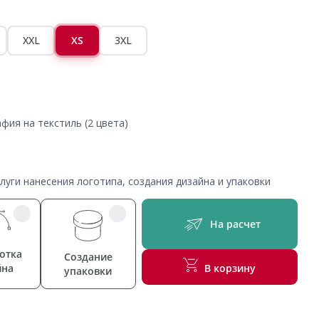
XXL
XS
3XL
фия на текстиль (2 цвета)
уги нанесения логотипа, создания дизайна и упаковки
На расчет
отка
Создание
йна
В корзину
упаковки