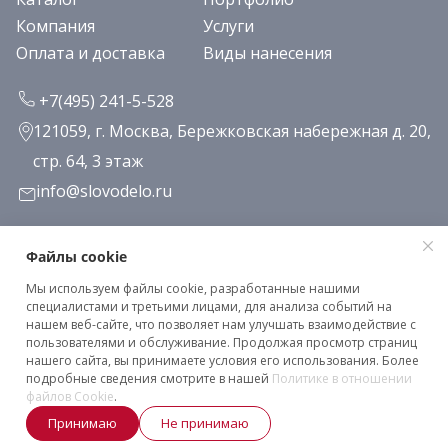
Компания
Услуги
Оплата и доставка
Виды нанесения
+7(495) 241-5-528
121059, г. Москва, Бережковская набережная д. 20,
стр. 64, 3 этаж
info@slovodelo.ru
Заказать звонок
Файлы cookie
Мы используем файлы cookie, разработанные нашими
Подписаться на рассылку
специалистами и третьими лицами, для анализа событий на
нашем веб-сайте, что позволяет нам улучшать взаимодействие с
пользователями и обслуживание. Продолжая просмотр страниц
нашего сайта, вы принимаете условия его использования. Более
Клиентское соглашение
подробные сведения смотрите в нашей
Политике в отношении
Политика конфиденциальности
файлов Cookie
.
Принимаю
Не принимаю
2026 © «Словодело». Все права защищены