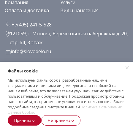
Компания
Услуги
Оплата и доставка
Виды нанесения
+7(495) 241-5-528
121059, г. Москва, Бережковская набережная д. 20,
стр. 64, 3 этаж
info@slovodelo.ru
Заказать звонок
Файлы cookie
Мы используем файлы cookie, разработанные нашими
Подписаться на рассылку
специалистами и третьими лицами, для анализа событий на
нашем веб-сайте, что позволяет нам улучшать взаимодействие с
пользователями и обслуживание. Продолжая просмотр страниц
нашего сайта, вы принимаете условия его использования. Более
Клиентское соглашение
подробные сведения смотрите в нашей
Политике в отношении
Политика конфиденциальности
файлов Cookie
.
Принимаю
Не принимаю
2026 © «Словодело». Все права защищены