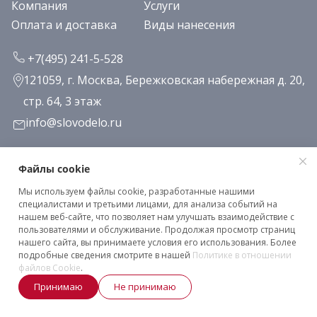
Компания
Услуги
Оплата и доставка
Виды нанесения
+7(495) 241-5-528
121059, г. Москва, Бережковская набережная д. 20,
стр. 64, 3 этаж
info@slovodelo.ru
Заказать звонок
Файлы cookie
Мы используем файлы cookie, разработанные нашими
Подписаться на рассылку
специалистами и третьими лицами, для анализа событий на
нашем веб-сайте, что позволяет нам улучшать взаимодействие с
пользователями и обслуживание. Продолжая просмотр страниц
нашего сайта, вы принимаете условия его использования. Более
Клиентское соглашение
подробные сведения смотрите в нашей
Политике в отношении
Политика конфиденциальности
файлов Cookie
.
Принимаю
Не принимаю
2026 © «Словодело». Все права защищены