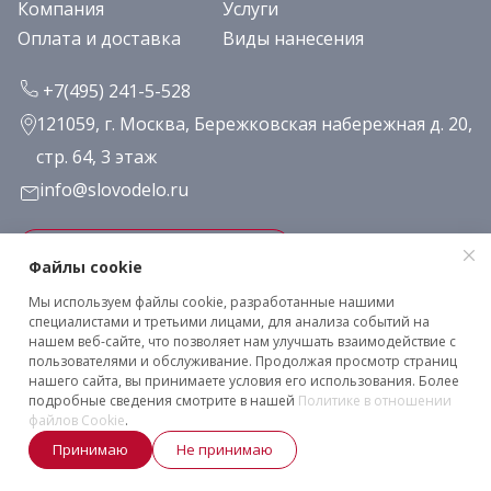
Компания
Услуги
Оплата и доставка
Виды нанесения
+7(495) 241-5-528
121059, г. Москва, Бережковская набережная д. 20,
стр. 64, 3 этаж
info@slovodelo.ru
Заказать звонок
Файлы cookie
Мы используем файлы cookie, разработанные нашими
Подписаться на рассылку
специалистами и третьими лицами, для анализа событий на
нашем веб-сайте, что позволяет нам улучшать взаимодействие с
пользователями и обслуживание. Продолжая просмотр страниц
нашего сайта, вы принимаете условия его использования. Более
Клиентское соглашение
подробные сведения смотрите в нашей
Политике в отношении
Политика конфиденциальности
файлов Cookie
.
2026 © «Словодело». Все права защищены
Принимаю
Не принимаю