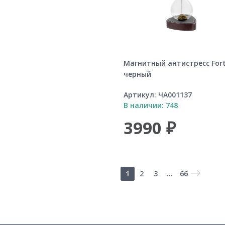
Магнитный антистресс Fort
черный
Артикул:
ЧА001137
В наличии: 748
3990 ₽
1
2
3
...
66