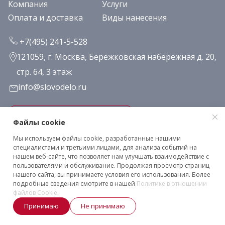
Компания
Услуги
Оплата и доставка
Виды нанесения
+7(495) 241-5-528
121059, г. Москва, Бережковская набережная д. 20,
стр. 64, 3 этаж
info@slovodelo.ru
Заказать звонок
Файлы cookie
Мы используем файлы cookie, разработанные нашими
Подписаться на рассылку
специалистами и третьими лицами, для анализа событий на
нашем веб-сайте, что позволяет нам улучшать взаимодействие с
пользователями и обслуживание. Продолжая просмотр страниц
нашего сайта, вы принимаете условия его использования. Более
Клиентское соглашение
подробные сведения смотрите в нашей
Политике в отношении
Политика конфиденциальности
файлов Cookie
.
2026 © «Словодело». Все права защищены
Принимаю
Не принимаю