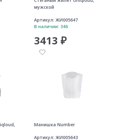
й
Стеганый жилет Uniqloud,
мужской
Артикул:
ЖИ005647
В наличии: 346
3413 ₽
qloud,
Манишка Number
Артикул:
ЖИ005643