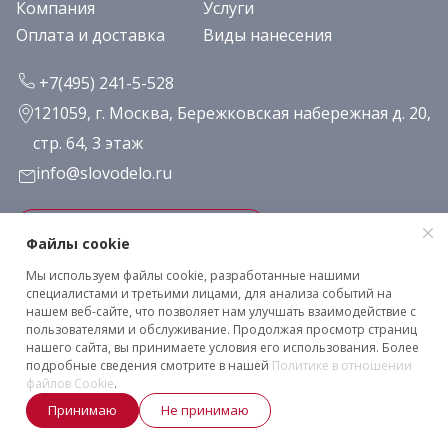
Компания
Услуги
Оплата и доставка
Виды нанесения
+7(495) 241-5-528
121059, г. Москва, Бережковская набережная д. 20,
стр. 64, 3 этаж
info@slovodelo.ru
Заказать звонок
Файлы cookie
Мы используем файлы cookie, разработанные нашими
Подписаться на рассылку
специалистами и третьими лицами, для анализа событий на
нашем веб-сайте, что позволяет нам улучшать взаимодействие с
пользователями и обслуживание. Продолжая просмотр страниц
нашего сайта, вы принимаете условия его использования. Более
Клиентское соглашение
подробные сведения смотрите в нашей
Политике в отношении
Политика конфиденциальности
файлов Cookie
.
2026 © «Словодело». Все права защищены
Принимаю
Не принимаю