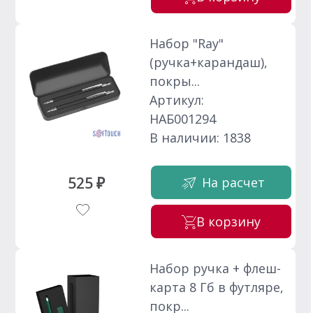
Набор "Ray"
(ручка+карандаш),
покры...
Артикул:
НАБ001294
В наличии: 1838
525 ₽
На расчет
В корзину
Набор ручка + флеш-
карта 8 Гб в футляре,
покр...