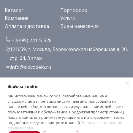
Каталог
Портфолио
Компания
Услуги
Оплата и доставка
Виды нанесения
+7(495) 241-5-528
121059, г. Москва, Бережковская набережная д. 20,
стр. 64, 3 этаж
info@slovodelo.ru
Заказать звонок
Файлы cookie
Мы используем файлы cookie, разработанные нашими
Подписаться на рассылку
специалистами и третьими лицами, для анализа событий на
нашем веб-сайте, что позволяет нам улучшать взаимодействие с
пользователями и обслуживание. Продолжая просмотр страниц
нашего сайта, вы принимаете условия его использования. Более
Клиентское соглашение
подробные сведения смотрите в нашей
Политике в отношении
Политика конфиденциальности
файлов Cookie
.