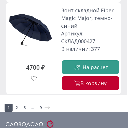
Зонт складной Fiber
Magic Major, темно-
синий
Артикул:
СКЛАД000427
В наличии: 377
4700 ₽
На расчет
В корзину
1
2
3
...
9