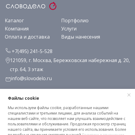
Каталог
Портфолио
Компания
Услуги
Оплата и доставка
Виды нанесения
+7(495) 241-5-528
121059, г. Москва, Бережковская набережная д. 20,
стр. 64, 3 этаж
info@slovodelo.ru
Заказать звонок
Файлы cookie
Мы используем файлы cookie, разработанные нашими
Подписаться на рассылку
специалистами и третьими лицами, для анализа событий на
нашем веб-сайте, что позволяет нам улучшать взаимодействие с
пользователями и обслуживание. Продолжая просмотр страниц
нашего сайта, вы принимаете условия его использования. Более
Клиентское соглашение
подробные сведения смотрите в нашей
Политике в отношении