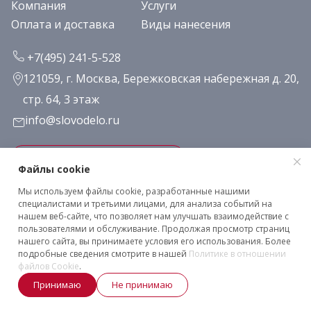
Компания
Услуги
Оплата и доставка
Виды нанесения
+7(495) 241-5-528
121059, г. Москва, Бережковская набережная д. 20,
стр. 64, 3 этаж
info@slovodelo.ru
Заказать звонок
Файлы cookie
Мы используем файлы cookie, разработанные нашими
Подписаться на рассылку
специалистами и третьими лицами, для анализа событий на
нашем веб-сайте, что позволяет нам улучшать взаимодействие с
пользователями и обслуживание. Продолжая просмотр страниц
нашего сайта, вы принимаете условия его использования. Более
Клиентское соглашение
подробные сведения смотрите в нашей
Политике в отношении
Политика конфиденциальности
файлов Cookie
.
2026 © «Словодело». Все права защищены
Принимаю
Не принимаю