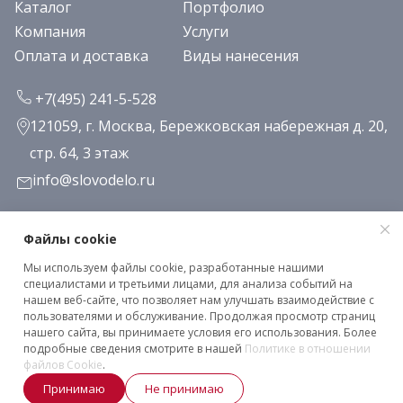
Каталог
Портфолио
Компания
Услуги
Оплата и доставка
Виды нанесения
+7(495) 241-5-528
121059, г. Москва, Бережковская набережная д. 20,
стр. 64, 3 этаж
info@slovodelo.ru
Заказать звонок
Файлы cookie
Мы используем файлы cookie, разработанные нашими
Подписаться на рассылку
специалистами и третьими лицами, для анализа событий на
нашем веб-сайте, что позволяет нам улучшать взаимодействие с
пользователями и обслуживание. Продолжая просмотр страниц
нашего сайта, вы принимаете условия его использования. Более
Клиентское соглашение
подробные сведения смотрите в нашей
Политике в отношении
Политика конфиденциальности
файлов Cookie
.
Принимаю
Не принимаю
2026 © «Словодело». Все права защищены