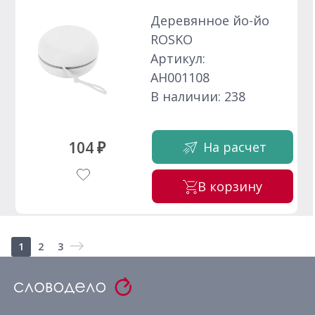
Деревянное йо-йо
ROSKO
Артикул:
АН001108
В наличии: 238
104 ₽
На расчет
В корзину
1
2
3