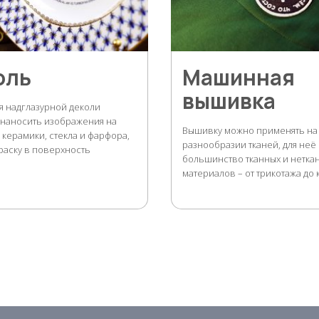
оль
Машинная
вышивка
я надглазурной деколи
 наносить изображения на
Вышивку можно применять н
 керамики, стекла и фарфора,
разнообразии тканей, для неё
раску в поверхность
большинство тканных и нетка
материалов – от трикотажа до 