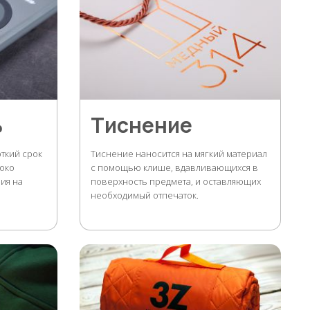
ь
Тиснение
ткий срок
Тиснение наносится на мягкий материал
соко
с помощью клише, вдавливающихся в
ия на
поверхность предмета, и оставляющих
необходимый отпечаток.