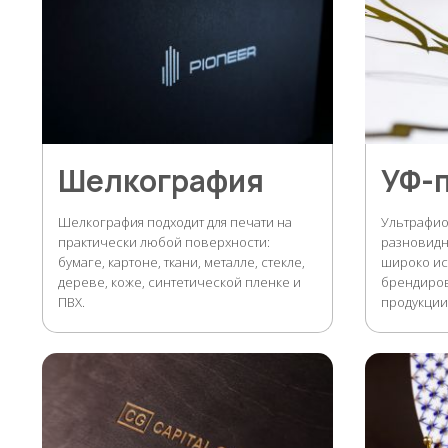
Шелкография
УФ-
Шелкография подходит для печати на
Ультрафио
практически любой поверхности:
разновидн
бумаге, картоне, ткани, металле, стекле,
широко ис
дереве, коже, синтетической пленке и
брендиро
ПВХ.
продукции