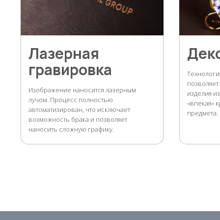
Лазерная
Дек
гравировка
Технологи
позволяет
Изображение наносится лазерным
изделия из
лучом. Процесс полностью
«впекая» к
автоматизирован, что исключает
предмета.
возможность брака и позволяет
наносить сложную графику.