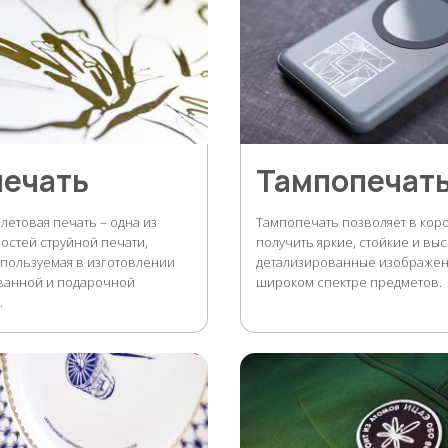
печать
Тампопечат
летовая печать – одна из
Тампопечать позволяет в коро
остей струйной печати,
получить яркие, стойкие и вы
пользуемая в изготовлении
детализированные изображен
ванной и подарочной
широком спектре предметов.
.