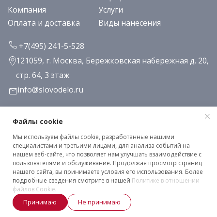
Компания
Услуги
Оплата и доставка
Виды нанесения
+7(495) 241-5-528
121059, г. Москва, Бережковская набережная д. 20,
стр. 64, 3 этаж
info@slovodelo.ru
Заказать звонок
Файлы cookie
Мы используем файлы cookie, разработанные нашими
Подписаться на рассылку
специалистами и третьими лицами, для анализа событий на
нашем веб-сайте, что позволяет нам улучшать взаимодействие с
пользователями и обслуживание. Продолжая просмотр страниц
нашего сайта, вы принимаете условия его использования. Более
Клиентское соглашение
подробные сведения смотрите в нашей
Политике в отношении
Политика конфиденциальности
файлов Cookie
.
Принимаю
Не принимаю
2026 © «Словодело». Все права защищены