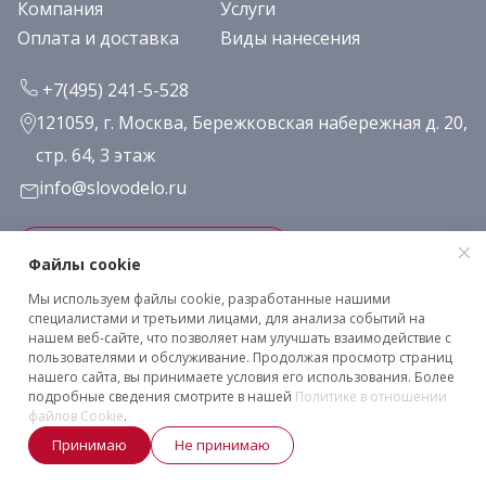
Компания
Услуги
Оплата и доставка
Виды нанесения
+7(495) 241-5-528
121059, г. Москва, Бережковская набережная д. 20,
стр. 64, 3 этаж
info@slovodelo.ru
Заказать звонок
Файлы cookie
Мы используем файлы cookie, разработанные нашими
Подписаться на рассылку
специалистами и третьими лицами, для анализа событий на
нашем веб-сайте, что позволяет нам улучшать взаимодействие с
пользователями и обслуживание. Продолжая просмотр страниц
нашего сайта, вы принимаете условия его использования. Более
Клиентское соглашение
подробные сведения смотрите в нашей
Политике в отношении
Политика конфиденциальности
файлов Cookie
.
2026 © «Словодело». Все права защищены
Принимаю
Не принимаю