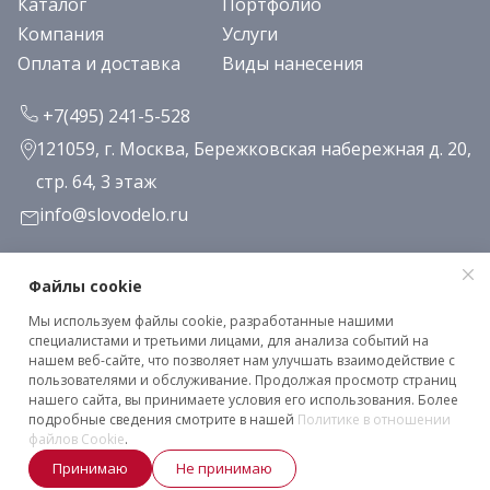
Каталог
Портфолио
Компания
Услуги
Оплата и доставка
Виды нанесения
+7(495) 241-5-528
121059, г. Москва, Бережковская набережная д. 20,
стр. 64, 3 этаж
info@slovodelo.ru
Заказать звонок
Файлы cookie
Мы используем файлы cookie, разработанные нашими
Подписаться на рассылку
специалистами и третьими лицами, для анализа событий на
нашем веб-сайте, что позволяет нам улучшать взаимодействие с
пользователями и обслуживание. Продолжая просмотр страниц
нашего сайта, вы принимаете условия его использования. Более
Клиентское соглашение
подробные сведения смотрите в нашей
Политике в отношении
Политика конфиденциальности
файлов Cookie
.
Принимаю
Не принимаю
2026 © «Словодело». Все права защищены