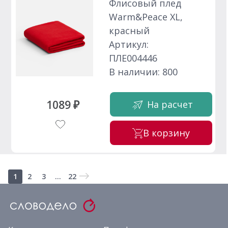
Флисовый плед
Warm&Peace XL,
красный
Артикул:
ПЛЕ004446
В наличии: 800
1089 ₽
На расчет
В корзину
1
2
3
...
22