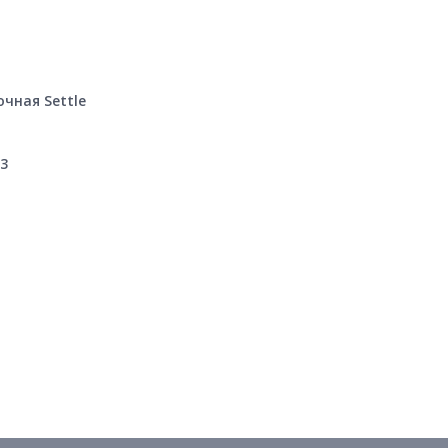
чная Settle
3