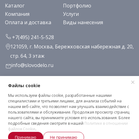
Каталог
Портфолио
Компания
Услуги
Оплата и доставка
Виды нанесения
+7(495) 241-5-528
121059, г. Москва, Бережковская набережная д. 20,
стр. 64, 3 этаж
info@slovodelo.ru
Заказать звонок
Файлы cookie
Мы используем файлы cookie, разработанные нашими
Подписаться на рассылку
специалистами и третьими лицами, для анализа событий на
нашем веб-сайте, что позволяет нам улучшать взаимодействие с
пользователями и обслуживание. Продолжая просмотр страниц
нашего сайта, вы принимаете условия его использования. Более
Клиентское соглашение
подробные сведения смотрите в нашей
Политике в отношении
Политика конфиденциальности
файлов Cookie
.
Принимаю
Не принимаю
2026 © «Словодело». Все права защищены