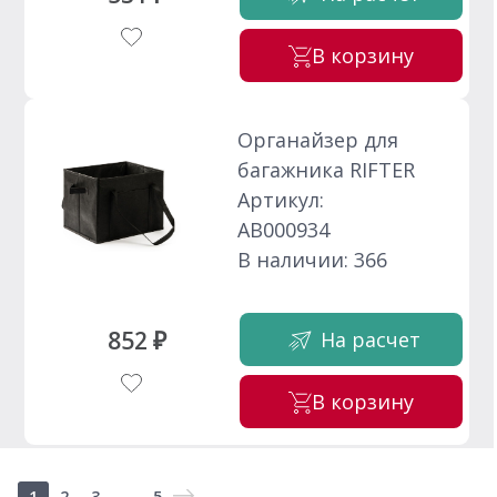
В корзину
Органайзер для
багажника RIFTER
Артикул:
АВ000934
В наличии: 366
852 ₽
На расчет
В корзину
1
2
3
...
5