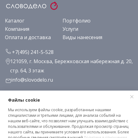
Каталог
Портфолио
Компания
Услуги
Оплата и доставка
Виды нанесения
+7(495) 241-5-528
121059, г. Москва, Бережковская набережная д. 20,
стр. 64, 3 этаж
info@slovodelo.ru
Заказать звонок
Файлы cookie
Мы используем файлы cookie, разработанные нашими
Подписаться на рассылку
специалистами и третьими лицами, для анализа событий на
нашем веб-сайте, что позволяет нам улучшать взаимодействие с
пользователями и обслуживание. Продолжая просмотр страниц
нашего сайта, вы принимаете условия его использования. Более
Клиентское соглашение
подробные сведения смотрите в нашей
Политике в отношении