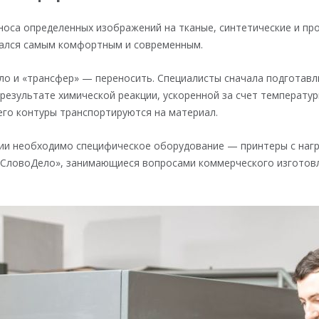
носа определенных изображений на тканые, синтетические и п
зался самым комфортным и современным.
пло и «трансфер» — переносить. Специалисты сначала подготав
 результате химической реакции, ускоренной за счет температу
его контуры транспортируются на материал.
гии необходимо специфическое оборудование — принтеры с наг
«СловоДело»
, занимающиеся вопросами коммерческого изготовл