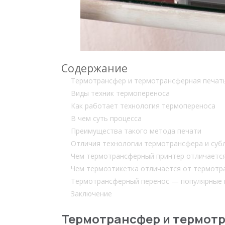
Содержание
Термотрансфер и термотрансферная печать
Виды техник термопереноса
Как работает технология термопереноса
В чем суть процесса
Преимущества такого метода печати
Отличия технологии термотрансфера и суб
Чем термотрансферный принтер отличается
Чем термоэтикетка отличается от термотр
Термотрансферный перенос — популярные
Заключение
Термотрансфер и термотр