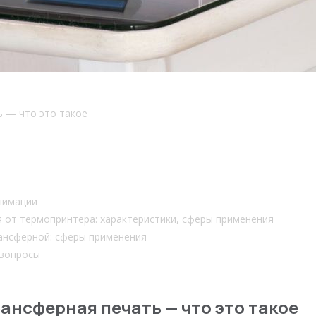
 — что это такое
лимации
 от термопринтера: характеристики, сферы применения
ансферной: сферы применения
 вопросы
ансферная печать — что это такое