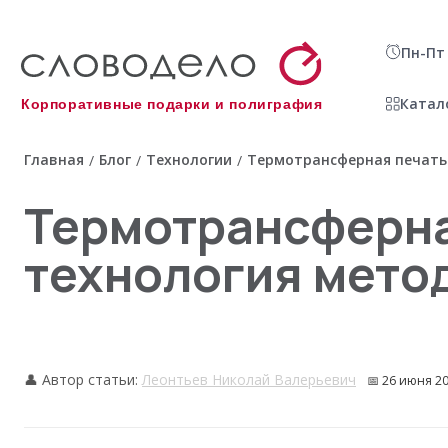
Пн-Пт 
Катал
Корпоративные подарки и полиграфия
Главная
Блог
Технологии
Термотрансферная печать:
/
/
/
Термотрансферная
технология мето
👤 Автор статьи:
Леонтьев Николай Валерьевич
📅
26 июня 20