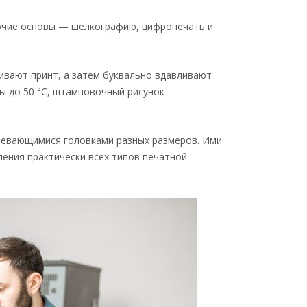
рочие основы — шелкографию, цифропечать и
ливают принт, а затем буквально вдавливают
ры до 50 °C, штамповочный рисунок
ревающимися головками разных размеров. Ими
ения практически всех типов печатной