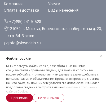
Компания
Услуги
Оплата и доставка
Виды нанесения
+7(495) 241-5-528
121059, г. Москва, Бережковская набережная д. 20,
стр. 64, 3 этаж
info@slovodelo.ru
Заказать звонок
Файлы cookie
Мы используем файлы cookie, разработанные нашими
Подписаться на рассылку
специалистами и третьими лицами, для анализа событий на
нашем веб-сайте, что позволяет нам улучшать взаимодействие с
пользователями и обслуживание. Продолжая просмотр страниц
нашего сайта, вы принимаете условия его использования. Более
Клиентское соглашение
подробные сведения смотрите в нашей
Политике в отношении
Политика конфиденциальности
файлов Cookie
.
Принимаю
Не принимаю
2026 © «Словодело». Все права защищены