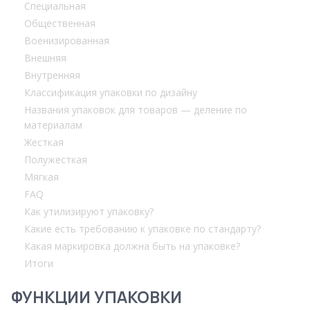
Специальная
Общественная
Военизированная
Внешняя
Внутренняя
Классификация упаковки по дизайну
Названия упаковок для товаров — деление по
материалам
Жесткая
Полужесткая
Мягкая
FAQ
Как утилизируют упаковку?
Какие есть требованию к упаковке по стандарту?
Какая маркировка должна быть на упаковке?
Итоги
ФУНКЦИИ УПАКОВКИ