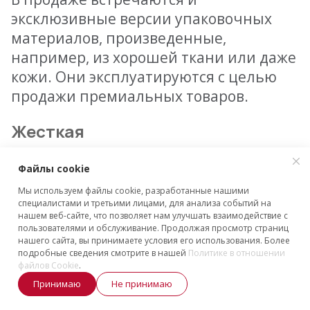
эксклюзивные версии упаковочных
материалов, произведенные,
например, из хорошей ткани или даже
кожи. Они эксплуатируются с целью
продажи премиальных товаров.
Жесткая
Применяется для доставки и хранения
Файлы cookie
хрупких изделий — электроники,
Мы используем файлы cookie, разработанные нашими
бытовых приборов, посуды и иных
специалистами и третьими лицами, для анализа событий на
нашем веб-сайте, что позволяет нам улучшать взаимодействие с
предметов, отличающихся высоким
пользователями и обслуживание. Продолжая просмотр страниц
уровнем чувствительности к
нашего сайта, вы принимаете условия его использования. Более
подробные сведения смотрите в нашей
Политике в отношении
механическим нагрузкам.
файлов Cookie
.
Обеспечивает хорошую защиту
Принимаю
Не принимаю
благодаря своей прочности,