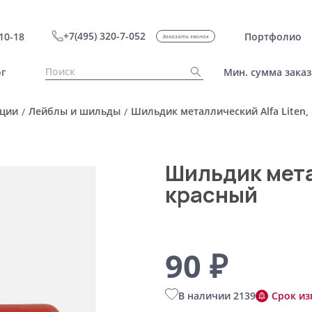
+7(495) 320-7-052
10-18
Портфолио
Заказать звонок
г
Мин. сумма заказ
ации
Лейблы и шильды
Шильдик металлический Alfa Liten,
/
/
Шильдик мета
красный
90 ₽
В наличии 2139
Срок из