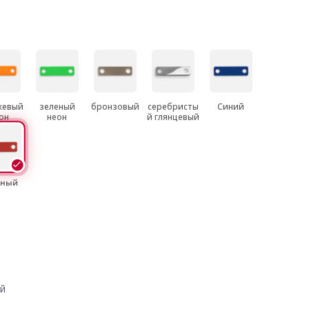
жевый
зеленый
бронзовый
серебристы
Синий
он
неон
й глянцевый
сный
ый