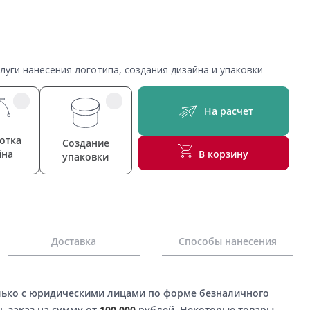
уги нанесения логотипа, создания дизайна и упаковки
На расчет
отка
Создание
йна
В корзину
упаковки
Доставка
Способы нанесения
лько с юридическими лицами по форме безналичного
ь заказ на сумму от
100 000
рублей. Некоторые товары