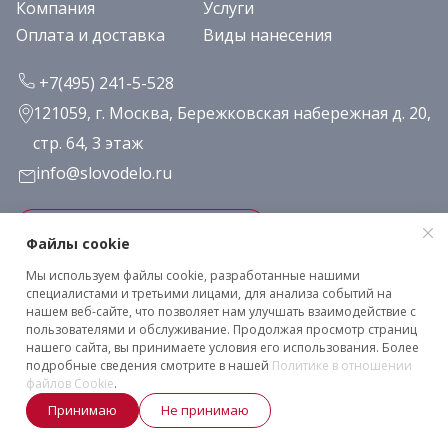
Компания
Услуги
Оплата и доставка
Виды нанесения
+7(495) 241-5-528
121059, г. Москва, Бережковская набережная д. 20,
стр. 64, 3 этаж
info@slovodelo.ru
Заказать звонок
Файлы cookie
Мы используем файлы cookie, разработанные нашими
Подписаться на рассылку
специалистами и третьими лицами, для анализа событий на
нашем веб-сайте, что позволяет нам улучшать взаимодействие с
пользователями и обслуживание. Продолжая просмотр страниц
нашего сайта, вы принимаете условия его использования. Более
Клиентское соглашение
подробные сведения смотрите в нашей
Политике в отношении
Политика конфиденциальности
файлов Cookie
.
2026 © «Словодело». Все права защищены
Принимаю
Не принимаю