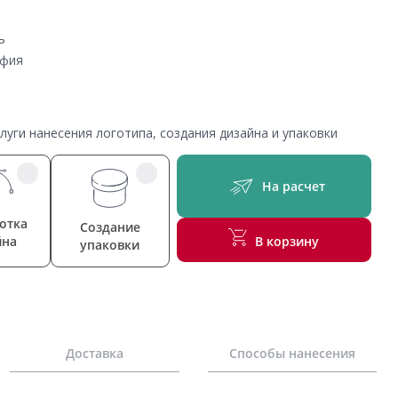
ь
афия
уги нанесения логотипа, создания дизайна и упаковки
На расчет
отка
Создание
йна
В корзину
упаковки
Доставка
Способы нанесения