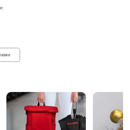
е:
тавке