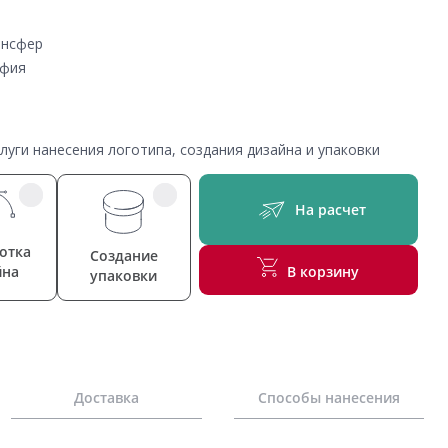
ансфер
афия
уги нанесения логотипа, создания дизайна и упаковки
На расчет
отка
Создание
йна
В корзину
упаковки
Доставка
Способы нанесения