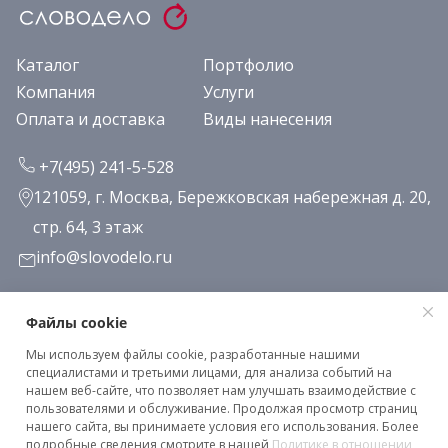
Каталог
Портфолио
Компания
Услуги
Оплата и доставка
Виды нанесения
+7(495) 241-5-528
121059, г. Москва, Бережковская набережная д. 20,
стр. 64, 3 этаж
info@slovodelo.ru
Заказать звонок
Файлы cookie
Мы используем файлы cookie, разработанные нашими
Подписаться на рассылку
специалистами и третьими лицами, для анализа событий на
нашем веб-сайте, что позволяет нам улучшать взаимодействие с
пользователями и обслуживание. Продолжая просмотр страниц
нашего сайта, вы принимаете условия его использования. Более
Клиентское соглашение
подробные сведения смотрите в нашей
Политике в отношении