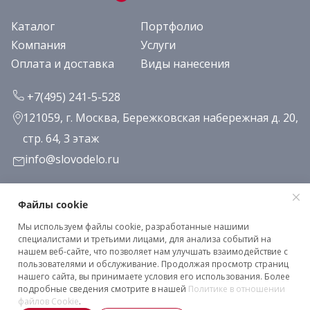
Каталог
Портфолио
Компания
Услуги
Оплата и доставка
Виды нанесения
+7(495) 241-5-528
121059, г. Москва, Бережковская набережная д. 20,
стр. 64, 3 этаж
info@slovodelo.ru
Заказать звонок
Файлы cookie
Мы используем файлы cookie, разработанные нашими
Подписаться на рассылку
специалистами и третьими лицами, для анализа событий на
нашем веб-сайте, что позволяет нам улучшать взаимодействие с
пользователями и обслуживание. Продолжая просмотр страниц
нашего сайта, вы принимаете условия его использования. Более
Клиентское соглашение
подробные сведения смотрите в нашей
Политике в отношении
Политика конфиденциальности
файлов Cookie
.