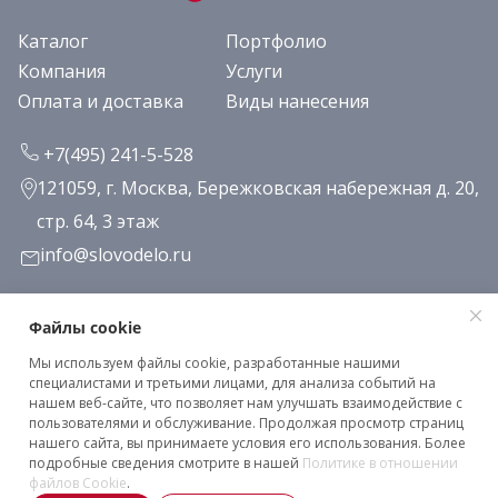
Каталог
Портфолио
Компания
Услуги
Оплата и доставка
Виды нанесения
+7(495) 241-5-528
121059, г. Москва, Бережковская набережная д. 20,
стр. 64, 3 этаж
info@slovodelo.ru
Заказать звонок
Файлы cookie
Мы используем файлы cookie, разработанные нашими
Подписаться на рассылку
специалистами и третьими лицами, для анализа событий на
нашем веб-сайте, что позволяет нам улучшать взаимодействие с
пользователями и обслуживание. Продолжая просмотр страниц
нашего сайта, вы принимаете условия его использования. Более
Клиентское соглашение
подробные сведения смотрите в нашей
Политике в отношении
Политика конфиденциальности
файлов Cookie
.