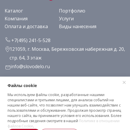
Каталог
Портфолио
Компания
Услуги
Оплата и доставка
Виды нанесения
+7(495) 241-5-528
121059, г. Москва, Бережковская набережная д. 20,
стр. 64, 3 этаж
info@slovodelo.ru
Заказать звонок
Файлы cookie
Мы используем файлы cookie, разработанные нашими
Подписаться на рассылку
специалистами и третьими лицами, для анализа событий на
нашем веб-сайте, что позволяет нам улучшать взаимодействие с
пользователями и обслуживание. Продолжая просмотр страниц
нашего сайта, вы принимаете условия его использования. Более
Клиентское соглашение
подробные сведения смотрите в нашей
Политике в отношении
Политика конфиденциальности
файлов Cookie
.